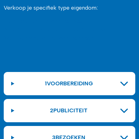
Verkoop je specifiek type eigendom:
Huis verkopen zonder makelaar
Appartement verkopen zonder makelaar
Woning verkopen zonder makelaar
1
VOORBEREIDING
2
PUBLICITEIT
3
BEZOEKEN